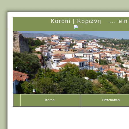
Koroni |
Κορώνη
... ei
Koroni
Ortschaften